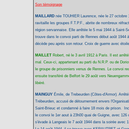
Son témoignage
MAILLARD
née TOUHIER Laurence
, née le 27 octobre 
ravitaille les groupes F.T.P.F., abrite de nombreux réfrac
région servannaise. Elle arrêtée le 5 mai 1944 à Saint-
trouve dans le convoi parti de Rennes début août 1944 à 
décède peu après son retour. Croix de guerre avec étoil
MAILLET
Robert
, né le 3 avril 1912 à Paris. Il est arrêt
mal. Ceux-ci, appartenant au parti du N.R.P. ou de Doriot,
le groupe de prisonniers venus de Rennes. Le convoi reco
ensuite transféré de Belfort le 29 août vers Neuengamme
libéré.
MAINGUY
Émile, de Trebeurden (Côtes-d'Armor). Arrêté
Trébeurden, accusé de détournement envers l'Organisatio
Saint-Brieuc et condamné à faire 18 mois de prison. In
le convoi le 1er aout à 23h00 quai de Guigne, avec 126 d
s'évade à Langeais le 7 août 1944 dans la soirée av
Le 14 août 1944, il se trouve avec KERAUTRET et Geor