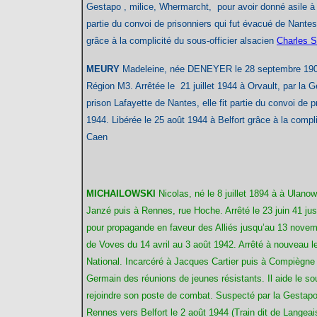
Gestapo , milice, Whermarcht, pour avoir donné asile à d
partie du convoi de prisonniers qui fut évacué de Nantes 
grâce à la complicité du sous-officier alsacien
Charles 
MEURY
Madeleine
, née DENEYER le 28 septembre 1900
Région M3. Arrêtée le 21 juillet 1944 à Orvault, par la
prison Lafayette de Nantes, elle fit partie du convoi de p
1944. Libérée le 25 août 1944 à Belfort grâce à la compli
Caen
MICHAILOWSKI
Nicolas, né le 8 juillet 1894 à à Ulan
Janzé puis à Rennes, rue Hoche.
Arrêté le 23 juin 41 j
pour propagande en faveur des Alliés jusqu’au 13 novembr
de Voves du 14 avril au 3 août 1942. Arrêté à nouveau 
National. Incarcéré à Jacques Cartier puis à Compiègne j
Germain des réunions de jeunes résistants. Il aide le sou
rejoindre son poste de combat. Suspecté par la Gestapo,
Rennes vers Belfort le 2 août 1944 (Train dit de Langeai