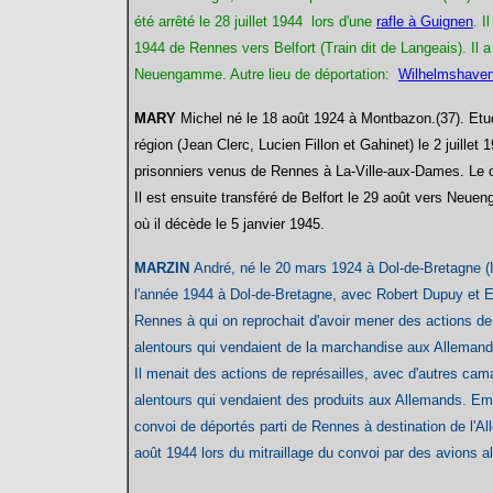
été arrêté le 28 juillet 1944 lors d'une
rafle à Guignen
. I
1944 de Rennes vers Belfort (Train dit de Langeais). Il a
Neuengamme. Autre lieu de déportation:
Wilhelmshave
MARY
Michel né le 18 août 1924 à Montbazon.(37). Etudia
région (Jean Clerc, Lucien Fillon et Gahinet) le 2 juille
prisonniers venus de Rennes à La-Ville-aux-Dames. Le co
Il est ensuite transféré de Belfort le 29 août vers Neu
où il décède le 5 janvier 1945.
MARZIN
André, né le 20 mars 1924 à Dol-de-Bretagne (Ill
l'année 1944 à Dol-de-Bretagne, avec Robert Dupuy et Eu
Rennes à qui on reprochait d'avoir mener des actions de 
alentours qui vendaient de la marchandise aux Allemands.
Il menait des actions de représailles, avec d'autres cam
alentours qui vendaient des produits aux Allemands. Empr
convoi de déportés parti de Rennes à destination de l'Al
août 1944 lors du mitraillage du convoi par des avions a