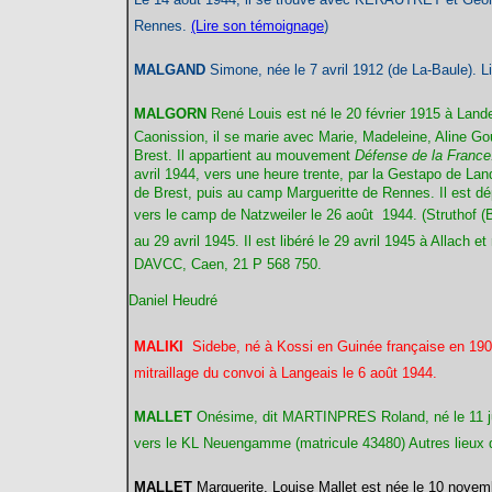
Rennes.
(Lire son témoignage
)
MALGAND
Simone
, née le 7 avril 1912 (de La-Baule). L
MALGORN
René Louis est né le 20 février 1915 à Lan
Caonission, il se marie avec Marie, Madeleine, Aline Goula
Brest. Il appartient au mouvement
Défense de la France
avril 1944, vers une heure trente, par la Gestapo de Land
de Brest, puis au camp Margueritte de Rennes. Il est dép
vers le camp de
Natzweiler le 26 août 1944.
(Struthof (
au 29 avril 1945. Il est libéré le 29 avril 1945
à Allach
et
DAVCC, Caen, 21 P 568 750.
Daniel Heudré
MALIKI
Sidebe, né à Kossi en Guinée française en 190
mitraillage du convoi à Langeais le 6 août 1944.
MALLET
Onésime, dit MARTINPRES Roland, né le 11 juill
vers le KL Neuengamme (matricule 43480) Autres lieux 
MALLET
Marguerite
, Louise Mallet est née le 10 novem