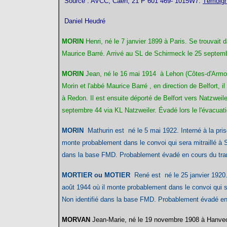
Source : AVCC, Caen, 21 P 601 469-
1015W7.
Témoig
Daniel Heudré
MORIN
Henri, né le 7 janvier 1899 à Paris. Se trouvait
Maurice Barré. Arrivé au SL de Schirmeck le 25 septemb
MORIN
Jean, né le 16 mai 1914 à Lehon (Côtes-d'Armor
Morin et l'abbé Maurice Barré , en direction de Belfort, il
à Redon. Il est ensuite déporté de Belfort vers Natzweil
septembre 44 via KL Natzweiler. Évadé lors le l'évacua
MORIN
Mathurin est né le 5 mai 1922. Interné à la pri
monte probablement dans le convoi qui sera mitraillé à Sa
dans la base FMD. Probablement évadé en cours du tran
MORTIER ou MOTIER
René est né le 25 janvier 1920. 
août 1944 où il monte probablement dans le convoi qui ser
Non identifié dans la base FMD. Probablement évadé en 
MORVAN
Jean-Marie
,
né le 19 novembre 1908 à Hanve