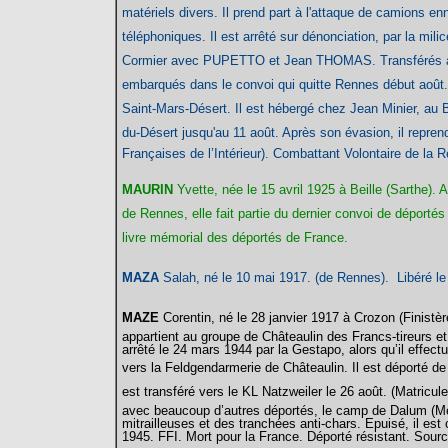
matériels divers. Il prend part à l'attaque de camions e
téléphoniques. Il est arrêté sur dénonciation, par la milic
Cormier avec PUPETTO et Jean THOMAS. Transférés à Re
embarqués dans le convoi qui quitte Rennes début août. 
Saint-Mars-Désert. Il est hébergé chez Jean Minier, au
du-Désert jusqu'au 11 août.
Après son évasion, il repren
Françaises de l’Intérieur). Combattant Volontaire de la R
MAURIN
Yvette, née le 15 avril 1925 à Beille (Sarthe). 
de Rennes, elle fait partie du dernier convoi de déportés
livre mémorial des déportés de France.
MAZA
Salah, né le 10 mai 1917. (de Rennes). Libéré le 
MAZE
Corentin, né le 28 janvier 1917 à Crozon
(Finistèr
appartient au groupe de Châteaulin des Francs-tireurs et
arrêté le 24 mars 1944 par la Gestapo, alors qu’il effect
vers la Feldgendarmerie de Châteaulin.
Il est déporté d
est transféré vers le KL Natzweiler le 26 août. (Matricul
avec beaucoup d’autres déportés, le camp de Dalum (M
mitrailleuses et des tranchées anti-chars. Epuisé, il est
1945. FFI. Mort pour la France. Déporté résistant. Sou