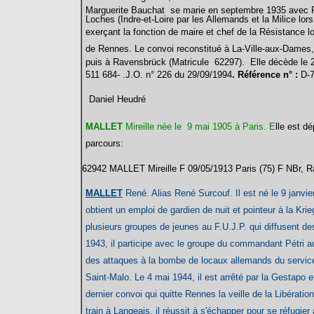
Marguerite Bauchat se marie en septembre 1935 avec Ray
Loches (Indre-et-Loire par les Allemands et la Milice lo
exerçant la fonction de maire et chef de la Résistance l
de Rennes. Le convoi reconstitué à La-Ville-aux-Dames, r
puis à Ravensbrück (Matricule 62297). Elle décède le 
511 684- .
J.O. n° 226 du 29/09/1994
. Référence n° :
D-
Daniel Heudré
MALLET
Mireille née le 9 mai 1905 à Paris. E
lle est dé
parcours:
62942 MALLET Mireille F 09/05/1913 Paris (75) F NBr, 
MALLET
René. Alias René Surcouf. Il est né le 9 janvie
obtient un emploi de gardien de nuit et pointeur à la K
plusieurs groupes de jeunes au F.U.J.P. qui diffusent d
1943, il participe avec le groupe du commandant Pétri a
des attaques à la bombe de locaux allemands du service d
Saint-Malo. Le 4 mai 1944, il est arrêté par la Gestapo e
dernier convoi qui quitte Rennes la veille de la Libérati
train à Langeais, il réussit à s'échapper pour se réfugie