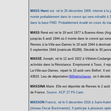
MASS Henri
est né le 26 décembre 1909. Interné à la pr
monte probablement dans le convoi qui sera mitraillé à Sa
dans la base FMD. Probablement évadé en cours du tran
MASS
René est né le 19 avril 1977 à Buenos-Aires (Arg
jusqu'au 6 août 1944 où il monte dans le convoi qui sera 
Rennes à la-Ville-aux-Dames le 10 août 1944 à destinati
5 septembre 1944
(matricule 85289). Décédé le 30 janvi
MASSE
Joseph
, n
é le 12 avril 1922 à Villeloin-Coulange
activités dans la Résistance. Emprisonné à Tours, il rej
La-Ville-aux-Dames, repart le 10 août vers Belfort. Il e
43810. Lieu de déportation:
Wilhelmshaven
. où il décèd
MASSINA
Marie. Elle est déportée de Rennes le 2 août
de France.
Source ACP 27 P6 Caen.
MASSON
Francis
, né le 5 décembre 1916 à Saint-Aubin
(réseau Oscar Buckmaster), Il participe à plusieurs opé