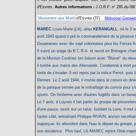
d'Esvres.
Autres informations :
J.O.R.F. n° 285 du 09
Monument aux Morts
d'Esvres (37)
Mémorial Genwe
MAREC
Louis-Marie.(Lili), alias
KERANGALL
, né le 3 a
avril 1943 quand il prit le commandement de la pinasse 
Douarnenez avec dix sept volontaires pour les Forces fra
Il suivit un stage du B.C.R.A. et revint en Bretagne cha
de la Mission Coulinec (en liaison avec "Blavet" du rése
il tombe aux mains des Allemands. Condamné à mort par 
tente de s'évader. Il est repris par la milice Perrot. puis 
Rennes. Le 2 août 1944, il monte dans le convoi en direct
de la panique semée par le mitraillage du convoi pour s'en
sports. On l'enferme avec d'autres fugitifs dans un b
Le 7 août, à Luynes il fait partie du groupe de prisonnie
d'une pause, assis sur un talus bordant la Loire, il met 
l'autre côté, entraînant Philippe RIVAIN, ancien secrétai
inaperçue, ils attendent dans l'eau le départ du groupe
une résidence. Plus tard, Lili MAREC rejoint l'état-majo