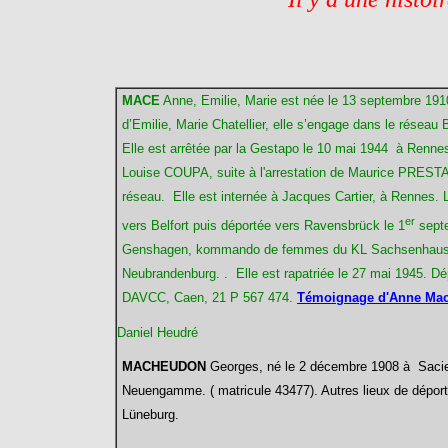
MACE
Anne,
Emilie, Marie est née le 13 septembre 1910 
d’Emilie, Marie Chatellier, elle s’engage dans le résea
Elle est arrêtée par la Gestapo le 10 mai 1944 à Renne
Louise COUPA, suite à l'arrestation de Maurice PREST
réseau. Elle est internée à Jacques Cartier, à Rennes.
L
er
vers Belfort puis déportée vers Ravensbrück le 1
septe
Genshagen, kommando de femmes du KL Sachsenhausen sit
Neubrandenburg. .
Elle est rapatriée le 27 mai 1945. Dé
DAVCC, Caen, 21 P 567 474.
Témoignage d'Anne Ma
Daniel Heudré
MACHEUDON
Georges, né le 2 décembre 1908 à Sacierge
Neuengamme. ( matricule 43477). Autres lieux de déport
Lüneburg.