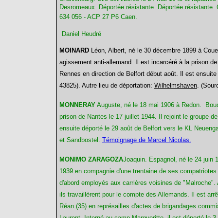
Desromeaux. Déportée résistante.
Déportée résistante.
634 056 -
ACP 27 P6 Caen.
Daniel Heudré
MOINARD
Léon, Albert, né le 30 décembre 1899 à Coue
agissement anti-allemand. Il est incarcéré à la prison de 
Rennes en direction de Belfort début août. Il est ensui
43825). Autre lieu de déportation:
Wilhelmshaven
. (Sour
MONNERAY
Auguste, né le 18 mai 1906 à Redon. Bouche
prison de Nantes le 17 juillet 1944. Il rejoint le groupe 
ensuite déporté le 29 août de Belfort vers le KL Neueng
et Sandbostel.
Témoignage de Marcel Nicolas.
MONIMO ZARAGOZA
Joaquin. Espagnol, né le 24 juin 
1939 en compagnie d'une trentaine de ses compatriotes. H
d'abord employés aux carrières voisines de "Malroche". A
ils travaillèrent pour le compte des Allemands. Il est arrêt
Réan (35) en représailles d'actes de brigandages comm
Laurent. Interné au camp Margueritte, il est déporté le 3