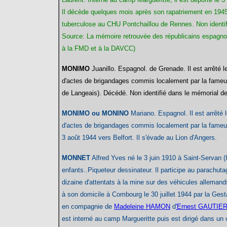
Il décède quelques mois après son rapatriement en 1945. 
tuberculose au CHU Pontchaillou de Rennes. Non identif
Source: La mémoire retrouvée des républicains espagnol
à la FMD et à la DAVCC)
MONIMO
Juanillo. Espagnol. de Grenade. Il est arrêté le
d'actes de brigandages commis localement par la fameus
de Langeais). Décédé. Non identifié dans le mémorial d
MONIMO ou MONINO
Mariano. Espagnol. Il est arrêté l
d'actes de brigandages commis localement par la fameus
3 août 1944 vers Belfort. Il s'évade au Lion d'Angers.
MONNET
Alfred Yves
né le 3 juin 1910 à Saint-Servan (Il
enfants..Piqueteur dessinateur. Il participe au parachu
dizaine d'attentats à la mine sur des véhicules allema
à son domicile à Combourg le 30 juillet 1944 par la Gest
en compagnie de
Madeleine HAMON
d
'Ernest GAUTIER 
est interné au camp Margueritte puis est dirigé dans un 