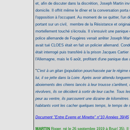
et, afin de discuter dans la discrétion, Joseph Martin in
domicile. Il offrit même le dîner et la conversation port
l'opposition à l'occupant. Au moment de se quitter, l'un de
portant sur un civil, membre de la Résistance et originai
mortellement touché s'écroula. Il s'ensuivit une panique 
police allemande de Fougères venait arrêter Joseph Martin.
avait tué CLOES était en fait un policier allemand. Co
était interrogé puis transféré à la prison Jacques Cartier
l'Allemagne, mais le 6 août, profitant d'une panique due a
"
C'est à un gitan (population pourchassée par le régime 
lui, il se jette dans la Loire. Après avoir attendu longue
aboiements des chiens lancés à leur trousse s'arrêtent,
révolvers, ils se décident à sortir de leur cache. Tous le
peur au ventre, ils parcourent une dizaine de kilomètres. 
habitants vont les cacher quelques temps, le temps de s'
Document "Entre Everre et Minette" n°10 Années 39/45
MARTIN
Roger, né le 26 septembre 1919 à Bruz( 35). Il 