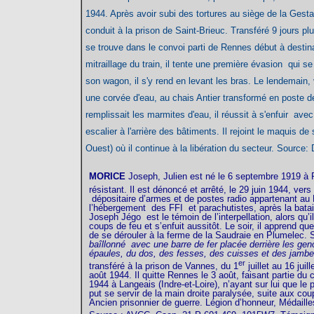
1944. Après avoir subi des tortures au siège de la Gesta
conduit à la prison de Saint-Brieuc. Transféré 9 jours p
se trouve dans le convoi parti de Rennes début à destina
mitraillage du train, il tente une première évasion qui 
son wagon, il s'y rend en levant les bras. Le lendemain
une corvée d'eau, au chais Antier transformé en poste
remplissait les marmites d'eau, il réussit à s'enfuir av
escalier à l'arrière des bâtiments. Il rejoint le maquis d
Ouest) où il continue à la libération du secteur. Sour
MORICE
Joseph
, Julien est né le 6 septembre 1919 à
résistant. Il est dénoncé et arrêté, le 29 juin 1944, vers
dépositaire d’armes et de postes radio appartenant au 
l’hébergement des FFI et parachutistes, après la batai
Joseph Jégo est le témoin de l’interpellation, alors qu’i
coups de feu et s’enfuit aussitôt. Le soir, il apprend 
de se dérouler à la ferme de la Saudraie en Plumelec.
baîllonné avec une barre de fer placée derrière les ge
épaules, du dos, des fesses, des cuisses et des jambe
er
transféré à la prison de Vannes, du 1
juillet au 16 jui
août 1944. Il quitte Rennes le 3 août, faisant partie du 
1944 à Langeais (Indre-et-Loire), n’ayant sur lui que le 
put se servir de la main droite paralysée, suite aux cou
Ancien prisonnier de guerre. Légion d’honneur, Médaille