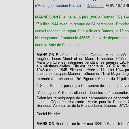
d'Auvergne, section Bozec). ...
Document
ADIV 167 J 4
MANNEQUIN
Elie, né le 16 juin 1896 à Cromac (87). Ge
27 juillet 1944 avec un groupe de 64 personnes. Empriso
convoi reconstitué repart à La-Ville-aux-Dames, le 10 août
Neuengamme. ( matricule 43638). Lieux de déportation:
dans la Baie de Flensburg.
MANSION
Eugénie
, Lucienne, Octavie Mansion née 
Eugène, Louis Moret et de Marie, Ernestine, Hélène 
Mansion. Elle est infirmière pendant les guerres 1914
aux victimes civiles. Elle est inscrite au B.C.R.A. de 
1943 à mars 1945. Elle est arrêtée le 11 juillet 1944 par
capitaine Jacques Maurion, officier de l’Etat-Major du
Internée à la prison
du Pré Pigeon d'Angers
du 11 juill
à Saint-Patrice, puis rejoint le convoi de prisonniers
l'Allemagne. À Belfort
elle est déportée le 4 septembr
Selon les témoignages de ses camarades de déportation
classe. Déportée résistante. Morte pour la France.
Services Volontaires de la France Libre. Source: DAV
Daniel Heudré
MANSION
René est né le 26 mai 1889 à Paris.
Interné