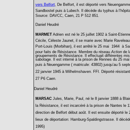
vers Belfort
,
De Belfort, il est déporté
vers Neuengamme. 
Sandbostel puis à Lubech. Il décède du typhus à l’hôpita
Source: DAVCC, Caen, 21 P 512 851.
Daniel Heudré
MARMET
Adrien
est né le 25 juillet 1902 à Saint-Etie
Cécile, Céleste Jaunet, il se marie avec Marie Raveleau
Port-Louis (Morbihan), il est arrêté le 25 mai 1944 à S
pour faits de Résistance. Membre du réseau
Action
de l
groupements de Résistance. Il effectuait différentes mi
sabotage. Il est interné à la prison de Rennes du 25 mai
puis à Neuengamme
( matricule: 43802)
jusqu’au 5 sept
22 janvier 1945 à Wilhelmshaven. FFI. Déporté résistant
27 P6 Caen.
Daniel Heudré
MARSAC
Jules, Marie, Paul, né le 8 janvier 1888 à Blain
la Résistance, il est incarcéré à la prison de Nantes le 1
direction de Belfort début août. Il est ensuite déporté 
lieux de déportation: Hamburg-Spaldingstrasse. Il dé
1995)