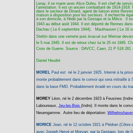
Leray, il se marie avec Alice Dufeu. Il est chef de servi
l’arrestation. Il est un ancien combattant de 1914-1918
dans le secteur de Dinard, agent de liaison entre Rennes
maison à disposition pour les secteurs. Il recherche éga
à son domicile, à Hédé par la Gestapo et la Milice. Il 
1943 au début août 1944. Il est déporté de Rennes dans 
Dachau ( Le 6 septembre 1944), Mauthausen ( Le 16 se
Stettin dans une verrerie puis évacué sur Weimar devan
le 5 mai 1945. Il est de retour chez lui le 25 mi 1945. 
Croix de Guerre. Source : DAVCC, Caen, 21 P 518 281 
Daniel Heudré
MOREL
Paul est né le 2 janvier 1925. Interné à la pris
monte probablement dans le convoi qui sera mitraillé à Sa
dans la base FMD. Probablement évadé en cours du tran
MOREY
Léon
, né le 2 décembre 1923 à Feusines (Indre
Laboureaux,
Jeu-les-Bois
(Indre). Il monte dans le con
Neuengamme. Autre lieu de déportation:
Wilhelmshave
MORICE
Jean
, né le 12 octobre 1921 à Plédran (Côtes-d
avec Joseph Hervé et Morvan, par la Gestapo, lors de l'