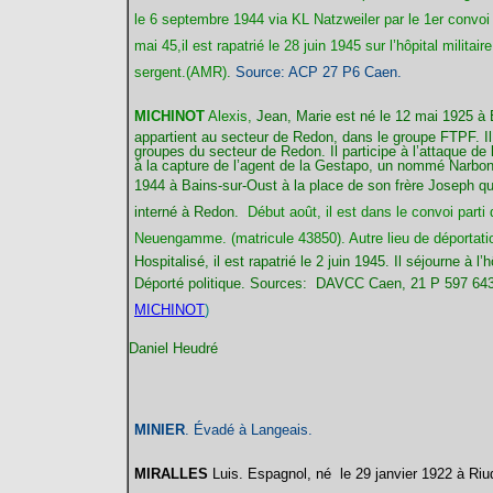
le 6 septembre 1944 via KL Natzweiler par le 1er convoi 
mai 45,il est rapatrié le 28 juin 1945 sur l’hôpital milit
sergent.(AMR).
Source: ACP 27 P6 Caen.
MICHINOT
Alexis,
Jean, Marie est né le 12 mai 1925 à Bai
appartient au secteur de Redon, dans le groupe FTPF. I
groupes du secteur de Redon. Il participe à l’attaque de l
à la capture de l’agent de la Gestapo, un nommé Narbonne (
1944 à Bains-sur-Oust
à la place de son frère Joseph qui
interné à Redon.
Début août, il est dans le convoi parti 
Neuengamme. (matricule 43850). Autre lieu de déportati
Hospitalisé, il est rapatrié le 2 juin 1945. Il séjourne à l
Déporté politique. Sources: DAVCC Caen, 21 P 597 64
MICHINOT
)
Daniel Heudré
MINIER
. Évadé à Langeais.
MIRALLES
Luis. Espagnol, né le 29 janvier 1922 à Riud