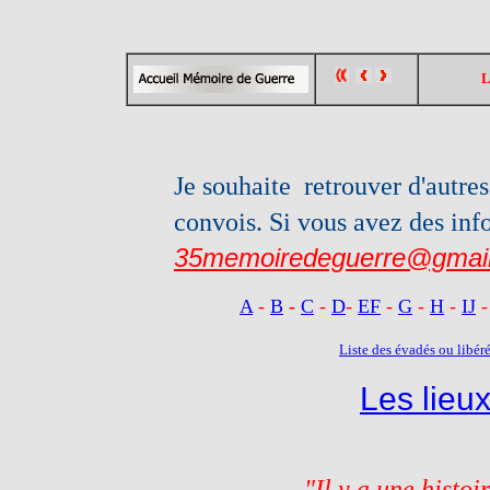
L
Je souhaite retrouver d'autre
convois. Si vous avez des in
35memoiredeguerre@gmai
A
-
B
-
C
-
D
-
EF
-
G
-
H
-
IJ
Liste des évadés ou libér
Les lieu
"Il y a une histo