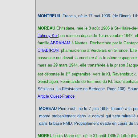
MONTREUIL
Francis, né le 17 mai 1906. (de Dinan). Lib
MOREAU
Christiane
, née le 8 août 1906 à St-Hilaire-d
Johnny-Ker
)
en mission depuis le 1er novembre 1942, el
famille
ABRAHAM
à Nantes. Recherchée par la Gestapo, 
CHABIRON
, pharmacienne à Verdelais en Gironde. Elle
passeuse qui devait la conduire à la frontière espagnole
mars au 29 mars 1944, elle transférée à la prison Jacque
er
est déportée le 1
septembre vers le KL Ravensbrück. (
Genshagen, kommando de femmes du KL Sachsenhausen si
Sébilleau- La Résistance en Bretagne. Page 108). So
Article Ouest-France
MOREAU
Pierre est né le 7 juin 1905. Interné à la p
monte probablement dans le convoi qui sera mitraillé à 
dans la base FMD. Probablement évadé en cours du tra
MOREL
Louis
Marie est né le 31 août 1895 à Liffré
(Ill