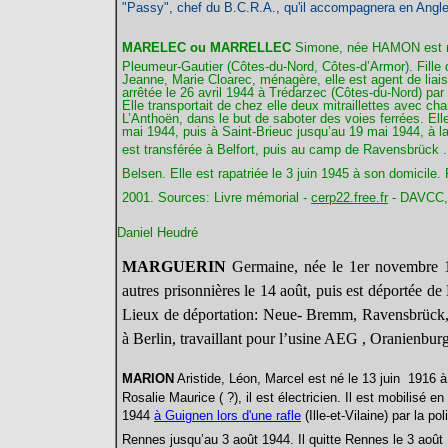
"Passy", chef du B.C.R.A., qu'il accompagnera en Angle
MARELEC ou MARRELLEC
Simone, née HAMON
est
Pleumeur-Gautier (Côtes-du-Nord, Côtes-d’Armor). Fille
Jeanne, Marie Cloarec, ménagère, elle est agent de liaiso
arrêtée le 26 avril 1944 à Trédarzec (Côtes-du-Nord) par
Elle transportait de chez elle deux mitraillettes avec ch
L’Anthoën, dans le but de saboter des voies ferrées. Ell
mai 1944, puis à Saint-Brieuc jusqu’au 19 mai 1944, à la
est transférée à Belfort, puis au camp de Ravensbrück
Belsen. Elle est rapatriée le 3 juin 1945 à son domicile.
2001. Sources:
Livre mémorial -
cerp22.free.fr
-
DAVCC, 
Daniel Heudré
MARGUERIN
Germaine, née le 1er novembre 1
autres prisonnières le 14 août, puis est déportée d
Lieux de déportation: Neue- Bremm, Ravensbrüc
à Berlin, travaillant pour l’usine AEG , Oranienburg 
MARION
Aristide
, Léon, Marcel est né le 13 juin 1916 
Rosalie Maurice ( ?), il est électricien. Il est mobilisé e
1944
à Guignen lors d'une rafle
(Ille-et-Vilaine) par la po
Rennes jusqu’au 3 août 1944. Il quitte Rennes le 3 août 