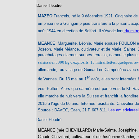
Daniel Heudré
MAZEO
François, né le 9 décembre 1921. Originaire de 
emprisonné à Guingamp puis transféré à la prison Jacque
août 1944 en direction de Belfort. Il s'évade lors
du mitra
MEANCE
Marguerite
, Léonie, Marie épouse
FOULON
e
Joseph, Marie Méance, cultivateur et de Marie, Sainte, Jo
parachutages d’armes sur ses terrains, camoufle plusie
saisissaient 300 kg d'explosifs, 15 mitraillettes, quelques re
allemande, a
u village de Guinard en Campénéac avec 
er
de Vannes. Du 13 mai au 1
août, elles sont internées
vers Belfort. Alors que sa mère est partie vers le KL Ra
elle marche de nuit vers la Suisse et franchit la fronti
2015 à l'âge de 86 ans.
Internée résistante. Chevalier d
Source : DAVCC, Caen, 21 P 607 811.
Les amisdelares
Daniel Heudré
MÉANCE
(née CHEVILLARD)
Marie-Sainte,
Joséphine, 
Claude Chevillard, cultivateur et de Joséphine Gandin, 