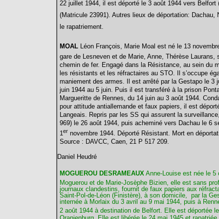
22 juillet 1944, il est déporté le 3 août 1944 vers Belfort 
(Matricule 23991). Autres lieux de déportation: Dacha
le rapatriement.
MOAL
Léon
François, Marie Moal est né le 13 novembre
gare de Lesneven et de Marie, Anne, Thérèse Laurans, s
chemin de fer. Engagé dans la Résistance, au sein du m
les résistants et les réfractaires au STO. Il s’occupe 
maniement des armes. Il est arrêté par la Gestapo le 3 ju
juin 1944 au 5 juin. Puis il est transféré à la prison Po
Margueritte de Rennes, du 14 juin au 3 août 1944. Condamn
pour attitude antiallemande et faux papiers, il est dépor
Langeais. Repris par les SS qui assurent la surveillance, 
969) le 26 août 1944, puis acheminé vers Dachau le 6 
er
1
novembre 1944. Déporté Résistant. Mort en déportati
Source : DAVCC, Caen, 21 P 517 209.
Daniel Heudré
MOGUEROU
DESRAMEAUX
Anne-Louise
est née le 5 
Moguerou et de Marie-Josèphe Bizien, elle est sans prof
journaux clandestins, fournit de faux papiers aux réfract
Saint-Pol-de-Léon (Finistère), à son domicile, par la G
internée à Morlaix du 3 avril au 9 mai 1944, puis à Renne
2 août 1944 à destination de Belfort. Elle est déportée le
Oranienburg. Elle est libérée le 24 mai 1945 et rapatriée