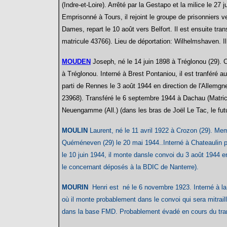
(Indre-et-Loire)
. Arrêté par la Gestapo et la milice le 27
Emprisonné à Tours, il rejoint le groupe de prisonniers 
Dames, repart le 10 août vers Belfort. Il est ensuite tr
matricule 43766). Lieu de déportation: Wilhelmshaven. I
MOUDEN
Joseph, né le 14 juin 1898 à Tréglonou (29). C
à Tréglonou. Interné à Brest Pontaniou, il est tranféré 
parti de Rennes le 3 août 1944 en direction de l'Allemgne
23968). Transféré le 6 septembre 1944 à Dachau (Matric
Neuengamme (All.) (dans les bras de Joël Le Tac, le fut
MOULIN
Laurent, né le 11 avril 1922 à Crozon (29). Me
Quéméneven (29) le 20 mai 1944..Interné à Chateaulin 
le 10 juin 1944, il monte dansle convoi du 3 août 1944 en
le concernant déposés à la BDIC de Nanterre).
MOURIN
Henri est né le 6 novembre 1923. Interné à la 
où il monte probablement dans le convoi qui sera mitraillé
dans la base FMD. Probablement évadé en cours du tran