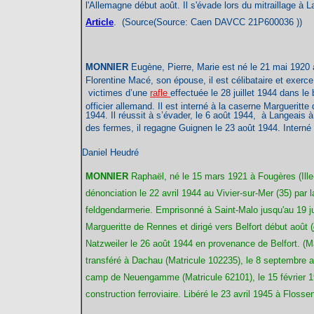
l'Allemagne début août. Il s'évade lors du mitraillage à 
Article
. (Source(Source: Caen DAVCC 21P600036 ))
MONNIER
Eugène, Pierre, Marie est né le 21 mai 1920 à
Florentine Macé, son épouse, il est célibataire et exerce l
victimes d’une
rafle
effectuée le 28 juillet 1944 dans le 
officier allemand. Il est interné à la caserne Margueritt
1944. Il réussit à s’évader, le 6 août 1944, à Langeais à 
des fermes, il regagne Guignen le 23 août 1944. Interné 
Daniel Heudré
MONNIER
Raphaël, né le 15 mars 1921 à Fougères (Ille-
dénonciation le 22 avril 1944 au Vivier-sur-Mer (35) par 
feldgendarmerie. Emprisonné à Saint-Malo jusqu'au 19 ju
Margueritte de Rennes et dirigé vers Belfort début août (
Natzweiler le 26 août 1944 en provenance de Belfort. (Ma
transféré à Dachau (Matricule 102235), le 8 septembre 
camp de Neuengamme (Matricule 62101), le 15 février 
construction ferroviaire. Libéré le 23 avril 1945 à Flos