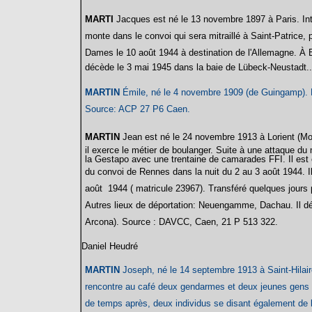
MARTI
Jacques est né le 13 novembre 1897 à Paris.
In
monte dans le convoi qui sera mitraillé à Saint-Patrice, 
Dames le 10 août 1944 à destination de l'Allemagne. À B
décède le 3 mai 1945 dans la baie de Lübeck-Neustadt..
MARTIN
Émile, né le 4 novembre 1909 (de Guingamp). Do
Source: ACP 27 P6 Caen.
MARTIN
Jean est né le 24 novembre 1913 à Lorient
(Mo
il exerce le métier de boulanger. Suite à une attaque du m
la Gestapo avec une trentaine de camarades FFI. Il est 
du convoi de Rennes dans la nuit du 2 au 3 août 1944. Il 
août 1944 ( matricule 23967). Transféré quelques jours
Autres lieux de déportation: Neuengamme, Dachau. Il dé
Arcona). Source
: DAVCC, Caen, 21 P 513 322.
Daniel Heudré
MARTIN
Joseph, né le 14 septembre 1913 à Saint-Hilair
rencontre au café deux gendarmes et deux jeunes gens
de temps après, deux individus se disant également de l