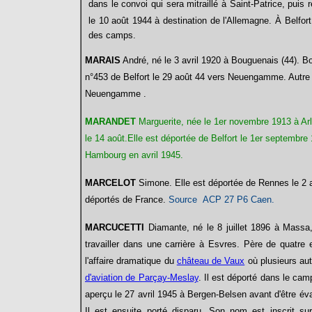
dans le convoi qui sera mitraillé à Saint-Patrice, puis
le 10 août 1944 à destination de l'Allemagne. À Belfort
des camps.
MARAIS
André, né le 3 avril 1920 à Bouguenais (44). B
n°453 de Belfort le 29 août 44 vers Neuengamme. Autre 
Neuengamme .
MARANDET
Marguerite, née le 1er novembre 1913 à Arl
le 14 août.Elle est déportée de Belfort le 1er septembre
Hambourg en avril 1945.
MARCELOT
Simone.
Elle est déportée de Rennes le 2 
déportés de France.
Source ACP 27 P6 Caen.
MARCUCETTI
Diamante, né le 8 juillet 1896 à Massa, 
travailler
dans
une carrière à Esvres. Père de quatre e
l'affaire dramatique du
château de Vaux
où plusieurs aut
d'aviation de Parçay-Meslay
. Il est déporté dans le ca
aperçu le 27 avril 1945 à Bergen-Belsen avant d'être éva
Il est ensuite porté disparu. Son
nom
est inscrit 