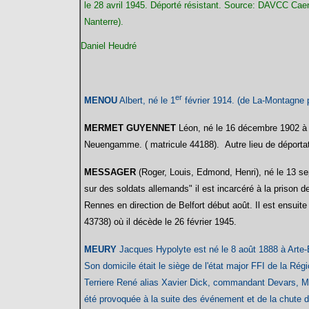
le 28 avril 1945. Déporté résistant. Source:
DAVCC Caen
Nanterre).
Daniel Heudré
er
MENOU
Albert, né le 1
février 1914. (de La-Montagne p
MERMET GUYENNET
Léon, né le 16 décembre 1902 à S
Neuengamme. ( matricule 44188). Autre lieu de déporta
MESSAGER
(Roger, Louis, Edmond, Henri), né le 13 s
sur des soldats allemands" il est incarcéré à la prison de
Rennes en direction de Belfort début août. Il est ensuit
43738) où il décède le
26 février 1945.
MEURY
Jacques
Hypolyte est né le 8 août 1888 à Arte-B
Son domicile était le siège de l'état major FFI de la Rég
Terriere René alias Xavier Dick, commandant Devars, M
été provoquée à la suite des événement et de la chute du 