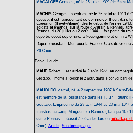
MAGALOFF
Georges, né le 25 juillet 1909 (de Saint-Mal
MAGNIS
Georges Joseph est né le 25 octobre 1919 à 
épouse, il est représentant de commerce. Il sert dans l
Couesnon (Ille-et-Vilaine), dès le début de l’année 1943. I
soldats allemands, sur la route d’Antrain à Rennes, après
Rennes, du 20 juillet au 2 août 1944. Il fait partie du tra
déporté, début septembre, à Neuengamme et enfin à W
Déporté résistant. Mort pour la France. Croix de Guerr
P6 Caen.
Daniel Heudré
MAHÉ
Robert. Il est arrêté le 2 août 1944, en compagn
Gestapo, il monte à Redon le 2 août, dans le convoi parti 
MAHOUDO
Marcel, né le 2 septembre 1907 à Saint-Brieu
est membre de la Résistance dans les F.T.P.F. quand il e
Gestapo
.
Emprisonné du 29 avril 1944 au 20 mai 1944 à la
transféré
au camp Marguerite à Rennes (Baraque 10 d'Hég
quitte Rennes. Il réussit à s'évader, lors du
mitraillage d
Caen).
Article
.
Son témoignage.