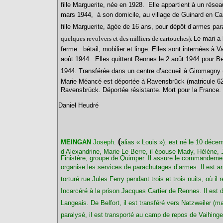
fille Marguerite, née en 1928. Elle appartient à un rése
mars 1944, à son domicile
, au village de Guinard en
Cam
fille Marguerite, âgée de 16 ans, pour dépôt d’armes par
quelques revolvers et des milliers de cartouches).
Le mari a 
ferme : bétail, mobilier et linge. Elles sont internées 
août 1944. Elles quittent Rennes le 2 août 1944 pour Be
1944. Transférée dans un centre d’accueil à Giromagny (
Marie Méancé est déportée à Ravensbrück (matricule 62
Ravensbrück. Déportée résistante. Mort pour la Franc
Daniel Heudré
(
MEINGAN
Joseph.
alias « Louis »)
.
est né le 10 décem
d’Alexandrine, Marie Le Berre, il épouse Mady, Hélène,
Finistère, groupe de Quimper. Il assure le commandemen
organise les services de parachutages d’armes. Il est ar
torturé rue Jules Ferry pendant trois et trois nuits, où i
Incarcéré à la prison Jacques Cartier de Rennes
. Il est
Langeais. De Belfort, il est transféré vers Natzweiler (
paralysé, il est transporté au camp de repos de Vaihingen 