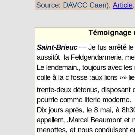
Source: DAVCC Caen).
Article
.
Témoignage 
Saint-Brieuc
—
Je fus arrêté
le
aussitôt la Feldgendarmerie, me
Le lendemain., toujours avec
les 
colle à la c fosse :aux
lions
»
» li
trente-deux
détenus, disposant d
pourrie comme literie moderne.
Dix jours après
, le 8 mai, à
8h30
appellent, .Marcel
Beaumont et m
menottes, et
nous conduisent e