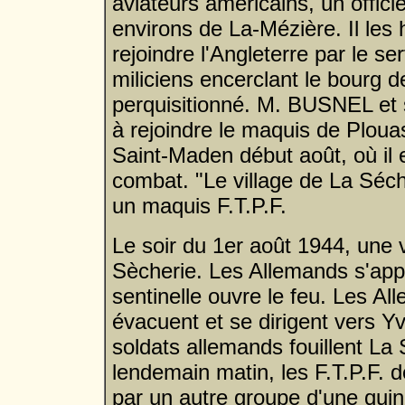
aviateurs américains, un offici
environs de La-Mézière. Il les 
rejoindre l'Angleterre par le se
miliciens encerclant le bourg 
perquisitionné. M. BUSNEL et s
à rejoindre le maquis de Plouasn
Saint-Maden début août, où il 
combat. "Le village de La Séch
un maquis F.T.P.F.
Le soir du 1er août 1944, une 
Sècherie. Les Allemands s'appr
sentinelle ouvre le feu. Les Al
évacuent et se dirigent vers Yv
soldats allemands fouillent La 
lendemain matin, les F.T.P.F. 
par un autre groupe d'une qui