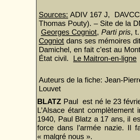
Sources:
ADIV 167 J, DAVCC, 
Thomas Pouty). – Site de la DM
Georges Cogniot
,
Parti pris
, t
Cogniot
dans ses mémoires dit 
Damichel, en fait c’est au Mon
État civil.
Le Maitron-en-ligne
Auteurs de la fiche: Jean-Pie
Louvet
BLATZ
Paul est né le 23 févri
L’Alsace étant complètement i
1940, Paul Blatz a 17 ans, il e
force dans l’armée nazie. Il fa
« malgré nous ».