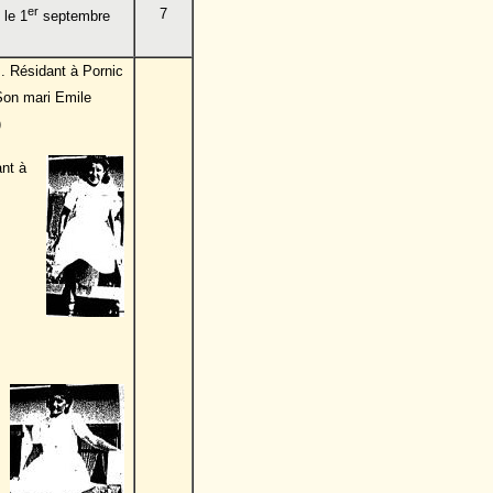
er
7
 le 1
septembre
. Résidant à Pornic
(Son mari Emile
)
ant à