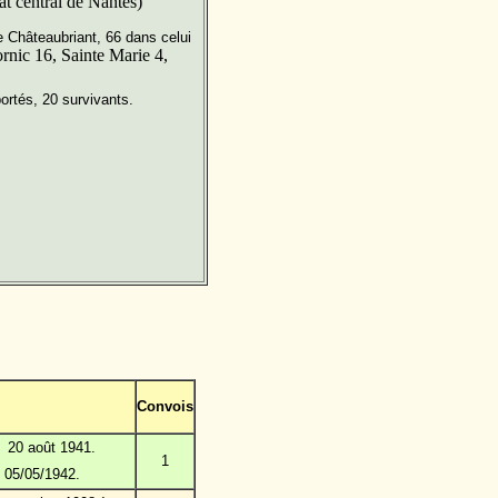
at central de Nantes)
e Châteaubriant, 66 dans celui
rnic 16, Sainte Marie 4,
portés, 20 survivants.
Convois
e 20 août 1941.
1
 05/05/1942.