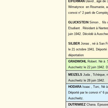
EIFERMAN
David , âgé de 
Wimatynce en Roumanie, anc
convoi n° 2 parti de Compiè
GLUCKSTEIN
Simon , fils 
Etudiant . Résidant à Nantes
juin 1942. Décédé à Auschwit
SILBER
Jonas , né à San Fr
le 21 octobre 1941. Déporté 
déportation
GRADWOHL
Robert. Né à Sa
Auschwitz le 22 juin 1942.
MEIZELS
Juda , Tchèque, n
Auschwitz le 28 juin 1942.
HODARA
Isaac , Turc, Né 
Déporté par le convoi n° 6 p
Auschwitz.
DUTRIWIEZ
Chana. Epouse Z