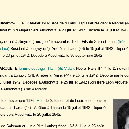
imentow le 17 février 1902. Âgé de 40 ans. Tapissier résidant à Nantes (44)
onvoi n° 8 d'Angers vers Auschwitz le 20 juillet 1942. Décédé le 20 juillet 194
ançais, né à Smyrne (Turq.) le 15 novembre 1908. Fils de Sara et Isaac
(frère
e Léa)
Résidant à Longwy (54). Arrêté à Tharon (44) le 15 juillet 1942. Déporté
z le 20 juillet 1942. Décédé à Auschwitz le 30 septembre 1942.
ème
AROUETE
femme de Angel Haim (dit Vidal)
. Née à Paris Il
le 11 novemb
ant à Longwy (54). Arrêtée à Pornic (44) le 16 juillet1942. Déporté par le con
 juillet 1942. Décédée à Auschwitz le 25 juillet 1942 (Son frère Léon Arouete 
é à Auschwitz).
Pas d'enfants.
s le 6 novembre 1926.
Fille
de Salomon et de Lucie (dite Louise)
ant à Tharon (44) . Arrêtée à Tharon le 15 juillet 1942. Déportée
gers vers Auschwitz le 20 juillet 1942.
de Salomon et Lucie (dite Louise) Angel. Né à Lille le 25 août