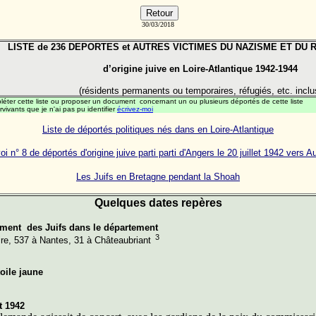
30/03/2018
LISTE de 236 DEPORTES et AUTRES VICTIMES DU NAZISME ET DU 
d’origine juive en Loire-Atlantique 1942-1944
(résidents permanents ou temporaires, réfugiés, etc. inclu
éter cette liste ou proposer un document concernant un ou plusieurs déportés de cette liste
rvivants que je n'ai pas pu identifier
écrivez-moi
Liste de déportés politiques nés dans en Loire-Atlantique
i n° 8 de déportés d'origine juive parti parti d'Angers le 20 juillet 1942 vers 
Les Juifs en Bretagne pendant la Shoah
Quelques dates repères
ment des Juifs dans le département
3
re, 537 à Nantes, 31 à Châteaubriant
toile jaune
t 1942