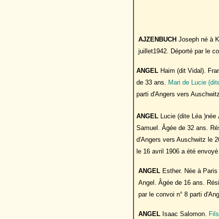
AJZENBUCH
Joseph né à Kl
juillet1942. Déporté par le c
ANGEL
Haim (dit Vidal). Fr
de 33 ans.
Mari de Lucie (dit
parti d'Angers vers Auschwit
ANGEL
Lucie
(dite Léa )née
Samuel. Âgée de 32 ans. Résid
d'Angers vers Auschwitz le 20
le 16 avril 1906 a été envoy
ANGEL
Esther. Née à Pari
Angel. Âgée de 16 ans. Résid
par le convoi n° 8 parti d'An
ANGEL
Isaac Salomon.
Fils