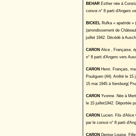
BEHAR
Esther née à Constan
convoi n° 8 parti d'Angers 
BICKEL
Rufka « apatride » 
(arrondissement de Châteaubr
juillet 1942. Décédé à Ausch
CARON
Alice , Française, 
n° 8 parti d'Angers vers Aus
CARON
Henri. Français, mar
Pouliguen (44). Arrêté le 15 
15 mai 1945 à Itersburg( Pru
CARON
Yvonne. Née à Mertzw
le 15 juillet1942. Déportée p
CARON
Lucien. Fils d'Alice
par le convoi n° 8 parti d'A
CARON
Denise Louise. Fill