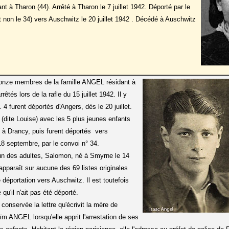
t à Tharon (44). Arrêté à Tharon le 7 juillet 1942. Déporté par le
et non le 34) vers Auschwitz le 20 juillet 1942 . Décédé à Auschwitz
s onze membres de la famille ANGEL résidant à
rêtés lors de la rafle du 15 juillet 1942. Il y
. 4 furent déportés d'Angers, dès le 20 juillet.
(dite Louise) avec les 5 plus jeunes enfants
s à Drancy, puis furent déportés vers
18 septembre, par le convoi n° 34.
un des adultes, Salomon, né à Smyrne le 14
'apparaît sur aucune des 69 listes originales
déportation vers Auschwitz. Il est toutefois
qu'il n'ait pas été déporté.
onservée la lettre qu'écrivit la mère de
m ANGEL lorsqu'elle apprit l'arrestation de ses