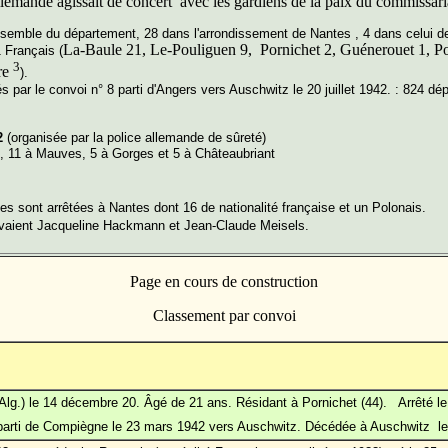
llemande agissait de concert avec les gardiens de la paix du commissari
nsemble du département, 28 dans l'arrondissement de Nantes , 4 dans celui d
La-Baule 21, Le-Pouliguen 9, Pornichet 2, Guénerouet 1, Po
 Français (
3
re
).
s par le convoi n° 8 parti d'Angers vers Auschwitz le 20 juillet 1942. : 824 dé
42
(organisée par la police allemande de sûreté)
s, 11 à Mauves, 5 à Gorges et 5 à Châteaubriant
es sont arrêtées à Nantes dont 16 de nationalité française et un Polonais.
uvaient Jacqueline Hackmann et Jean-Claude Meisels.
Page en cours de construction
Classement par convoi
Alg.) le 14 décembre 20. Âgé de 21 ans. Résidant à Pornichet (44). Arrêté l
 parti de Compiègne le 23 mars 1942 vers Auschwitz. Décédée à Auschwitz le