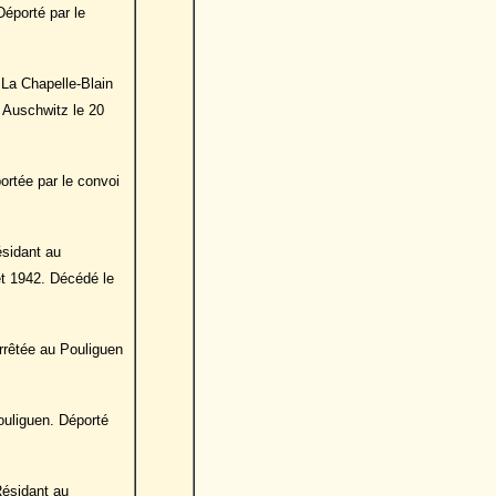
Déporté par le
 La Chapelle-Blain
s Auschwitz le 20
rtée par le convoi
ésidant au
let 1942. Décédé le
rrêtée au Pouliguen
ouliguen. Déporté
Résidant au