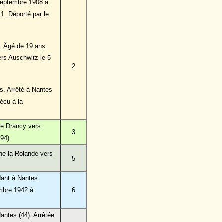
 septembre 1908 à
. Déporté par le
s. Âgé de 19 ans.
ers Auschwitz le 5
2
s. Arrêté à Nantes
écu à la
de Drancy vers
3
994)
une-la-Rolande vers
5
dant à Nantes.
embre 1942 à
6
ntes (44). Arrêtée