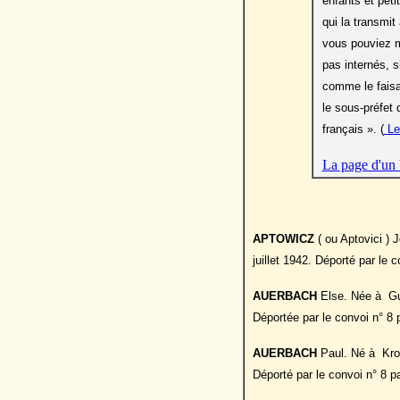
enfants et peti
qui la transmit
vous pouviez me
pas internés, s
comme le faisa
le sous-préfet 
français ». (
Let
La page d'un 
APTOWICZ
( ou Aptovici ) 
juillet 1942. Déporté par le 
AUERBACH
Else. Née à Gue
Déportée par le convoi n° 8 p
AUERBACH
Paul. Né à Krot
Déporté par le convoi n° 8 p