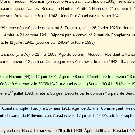
33 ans. médecin, Roumain (en réalité Français, naturalisé en 1933), né le 25
ien otage de Nantes. Résidant à Nantes. Arrêté à Nantes le 21 octobre 1941
gne vers Auschwitz le 5 juin 1942. Décédé à Auschwitz le 5 juin 1942.
d'Hélenne déporté par le convoi n0 8, Français, né le 26 février 1923 à Nante
. Arrêté le 21 octobre 1941. Déporté par le convoi n° 2 parti de Compiègne v
z le 11 juillet 1942. (Source JO: 248-24 octobre 1993)
ancisco (U.S.A.) le 21 mai 1905. Âgé de 36 ans . Médecin. Résidant à Nante
par le convoi n° 2 parti de Compiègne vers Auschwitz le 5 juin 1942. Il a surv
int Nazaire (44) le 12 juin 1894. Âgé de 48 ans. Déporté par le convoi n° 3 
 Décédé à Auschwitz le 29/06/1942 à Auschwitz (Source JO:41-18 février 1
er
é le 1
juillet 1893, arrêté à Gorges. Déporté par le convoi n° 5 parti de Bea
à Constantinople (Turq.) le 23-mars 1911. Âgé de 31 ans. Commerçant. Rési
arti du camp de Pithiviers vers Auschwitz le 17 juillet 1942.Décédé le 2 sept
ylberberg. Née à Tomarzow le 28 juillet 1906. Âgée de36 ans. Résidant à Na