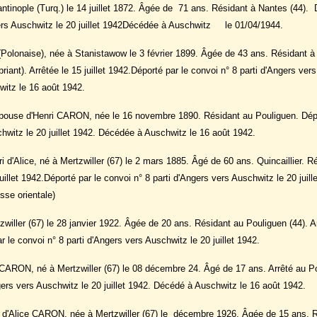
tinople (Turq.) le 14 juillet 1872. Âgée de 71 ans. Résidant à Nantes (44). 
vers Auschwitz le 20 juillet 1942Décédée à Auschwitz le 01/04/1944.
(Polonaise), née à Stanistawow le 3 février 1899. Âgée de 43 ans. Résidant à
iant). Arrêtée le 15 juillet 1942.Déporté par le convoi n° 8 parti d'Angers ver
witz le 16 août 1942.
épouse d'Henri CARON, née le 16 novembre 1890. Résidant au Pouliguen. Dépo
chwitz le 20 juillet 1942. Décédée à Auschwitz le 16 août 1942.
i d'Alice, né à Mertzwiller (67) le 2 mars 1885. Âgé de 60 ans. Quincaillier. R
juillet 1942.Déporté par le convoi n° 8 parti d'Angers vers Auschwitz le 20 juil
sse orientale)
iller (67) le 28 janvier 1922. Âgée de 20 ans. Résidant au Pouliguen (44). A
ar le convoi n° 8 parti d'Angers vers Auschwitz le 20 juillet 1942.
 CARON, né à Mertzwiller (67) le 08 décembre 24. Âgé de 17 ans. Arrêté au P
ngers vers Auschwitz le 20 juillet 1942. Décédé à Auschwitz le 16 août 1942.
e d'Alice CARON, née à Mertzwiller (67) le décembre 1926. Âgée de 15 ans. 