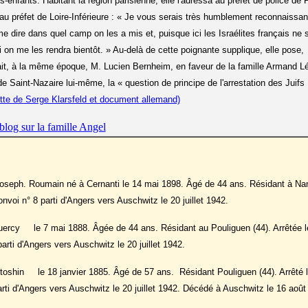
ts-enfants. Habitant la région parisienne, elle l'adressa au préfet de police de 
 au préfet de Loire-Inférieure : « Je vous serais très humblement reconnaissan
 dire dans quel camp on les a mis et, puisque ici les Israélites français ne 
i on me les rendra bientôt. » Au-delà de cette poignante supplique, elle pose,
it, à la même époque, M. Lucien Bernheim, en faveur de la famille Armand Lé
de Saint-Nazaire lui-même, la « question de principe de l'arrestation des Juifs
te de Serge Klarsfeld et document allemand)
blog sur la famille Angel
Joseph. Roumain né à Cernanti le 14 mai 1898. Âgé de 44 ans. Résidant à Nan
convoi n° 8 parti d'Angers vers Auschwitz le 20 juillet 1942.
rcy le 7 mai 1888. Âgée de 44 ans. Résidant au Pouliguen (44). Arrêtée le 
arti d'Angers vers Auschwitz le 20 juillet 1942.
oshin le 18 janvier 1885. Âgé de 57 ans. Résidant Pouliguen (44). Arrêté le 
arti d'Angers vers Auschwitz le 20 juillet 1942. Décédé à Auschwitz le 16 août