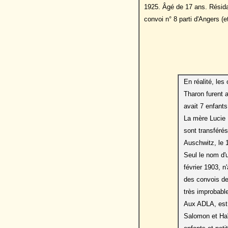
1925. Âgé de 17 ans. Résidan
convoi n° 8 parti d'Angers (
En réalité, le
Tharon furent ar
avait 7 enfants
La mère Lucie 
sont transféré
Auschwitz, le 
Seul le nom d'
février 1903, n
des convois de 
très improbable 
Aux ADLA, est c
Salomon et Haï