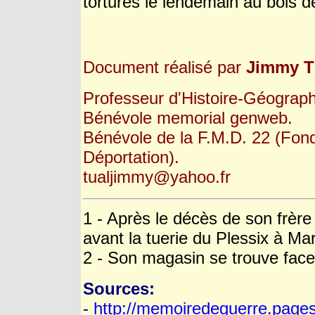
torturés le lendemain au bois
Document réalisé par
Jimmy 
Professeur d'Histoire-Géograph
Bénévole memorial genweb.
Bénévole de la F.M.D. 22 (Fond
Déportation).
tualjimmy@yahoo.fr
1 - Après le décès de son frèr
avant la tuerie du Plessix à Maro
2 - Son magasin se trouve fac
Sources:
-
http://memoiredeguerre.pages