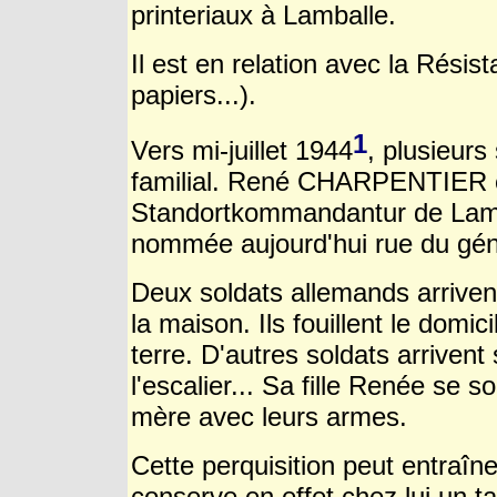
printeriaux à Lamballe.
Il est en relation avec la Résis
papiers...).
1
Vers mi-juillet 1944
, plusieurs
familial. René CHARPENTIER e
Standortkommandantur
de Lam
nommée aujourd'hui rue du géné
Deux soldats allemands arrivent
la maison. Ils fouillent le domi
terre. D'autres soldats arrivent
l'escalier... Sa fille Renée se 
mère avec leurs armes.
Cette perquisition peut entraî
conserve en effet chez lui un t