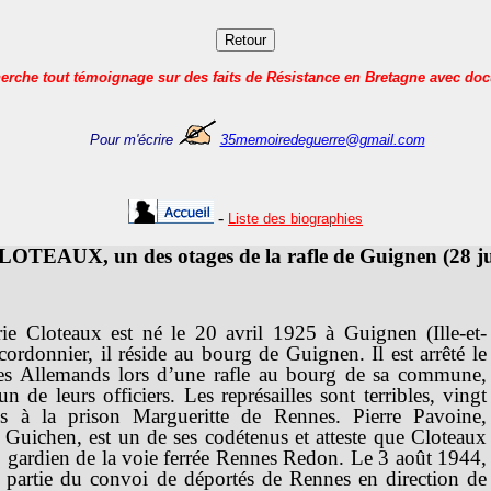
herche tout témoignage sur des faits de Résistance en Bretagne avec do
Pour m'écrire
35memoiredeguerre@gmail.com
-
Liste des biographies
LOTEAUX, un des otages de la rafle de Guignen (28 jui
ie Cloteaux est né le 20 avril 1925 à Guignen (Ille-et-
 cordonnier, il réside au bourg de Guignen. Il est arrêté le
les Allemands lors d’une rafle au bourg de sa commune,
’un de leurs officiers. Les représailles sont terribles, vingt
 à la prison Margueritte de Rennes. Pierre Pavoine,
de Guichen, est un de ses codétenus et atteste que Cloteaux
le gardien de la voie ferrée Rennes Redon. Le 3 août 1944,
t partie du convoi de déportés de Rennes en direction de