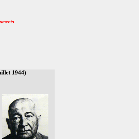
cuments
llet 1944)